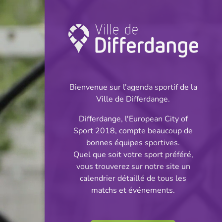
Coupe: Football
INFOS
Bienvenue sur l'agenda sportif de la
Ville de Differdange.
14.05.2025
Differdange, l'European City of
20:00
Sport 2018, compte beaucoup de
Stade Municipal
bonnes équipes sportives.
Quel que soit votre sport préféré,
Coupe de
vous trouverez sur notre site un
Partager
calendrier détaillé de tous les
Luxembourg - 1/2 Finales
matchs et événements.