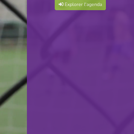
Explorer l'agenda
F.C. Déifferdeng 03
VS
FC Wiltz 71
retour
© Ville de Differdange