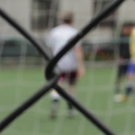
Cadets C
3
A propos
F.C. Progr
Niederkor
retour