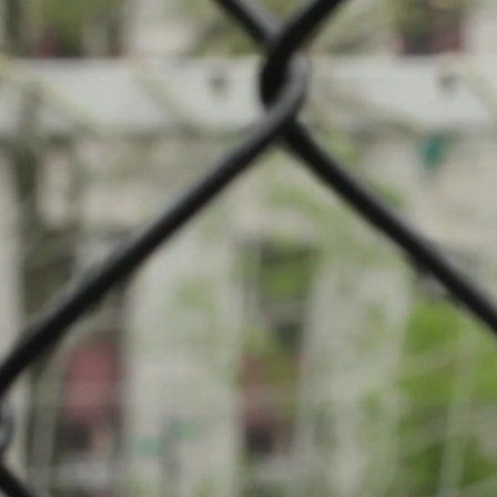
mpionnat: Football
pert (Terrain synthétique)