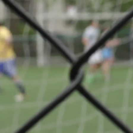
l 2 S 2 Phase
Partager
VS
ès
Una Strassen
n