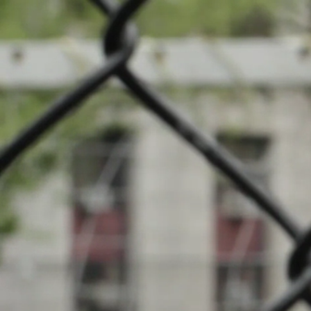
Nouveautés
Cha
Evénements
INFOS
Clubs locaux
30.03.2025
15:00
Stade Jos Hau
Recherche