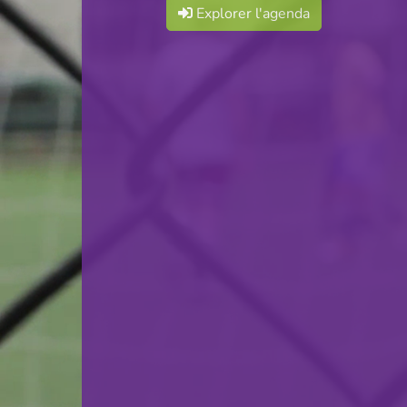
Explorer l'agenda
F.C. Commune Differdange
VS
FC Euroatlas
retour