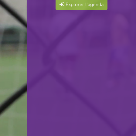
Explorer l'agenda
F.C. Commune Differdange
VS
CAS BNP Paribas
retour