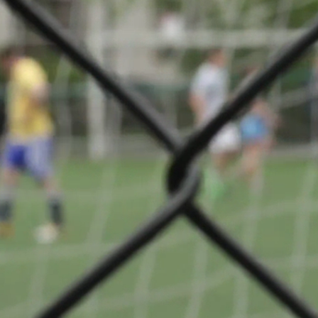
 Classe 4
Partager
VS
CS Fola Esch-
n
Alzette