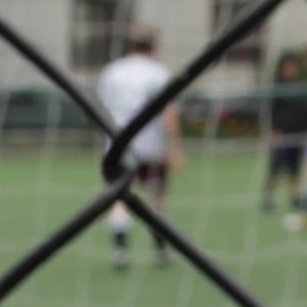
Réserves
Série 4
A propos
F.C. Luna
Oberkor
retour