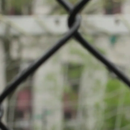
mpionnat: Football
t