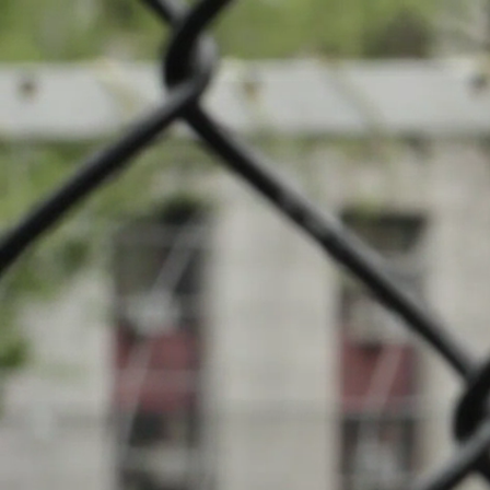
Nouveautés
Cha
Evénements
INFOS
Clubs locaux
24.02.2025
20:00
Stade Jamine
Recherche