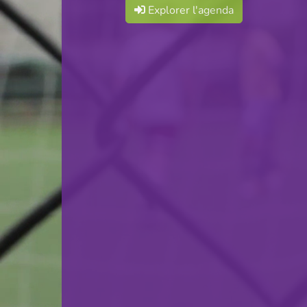
Explorer l'agenda
Red Boys Differdange
VS
Handball Esch
retour