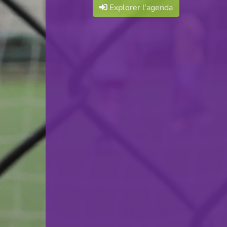
Explorer l'agenda
Red Boys Differdange
VS
HB Dudelange
retour
© Ville de Differdange