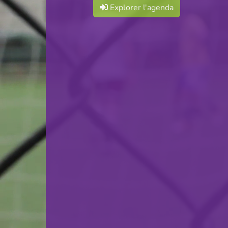
Explorer l'agenda
F.C. Déifferdeng 03
VS
Victoria Rosport
retour
© Ville de Differdange