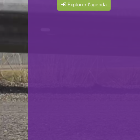
Explorer l'agenda
Badminton Club Differdange
VS
Biwer Fiederball Club
retour