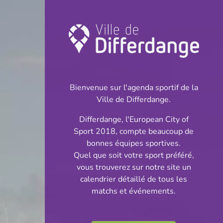
Championnat:
Badminton
Bienvenue sur l'agenda sportif de la
INFOS
Ville de Differdange.
Differdange, l'European City of
25.10.2024
Sport 2018, compte beaucoup de
20:00
bonnes équipes sportives.
Centre Sportif Fousbann
Quel que soit votre sport préféré,
vous trouverez sur notre site un
SENIOR – Division
calendrier détaillé de tous les
Partager
matchs et événements.
4