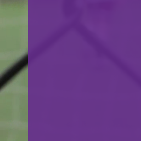
F.C. Progrès Niederkorn
VS
Havnar Bóltfelag
retour
© Ville de Differdange