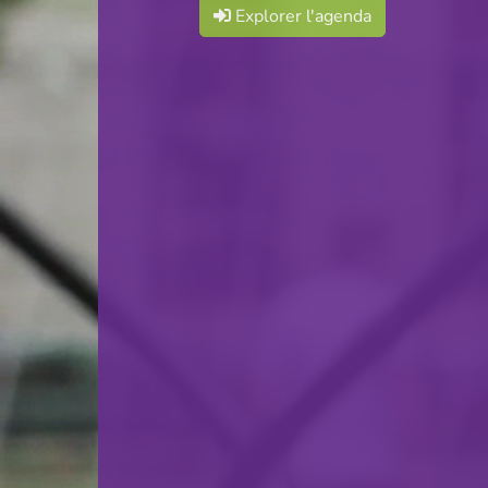
Explorer l'agenda
02.10.2024
19:00
Stade Municipal
UEFA Youth
Partager
League - 1st Round