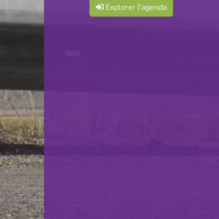
Explorer l'agenda
F.C. Progrès Niederkorn
VS
US Rumelange
retour