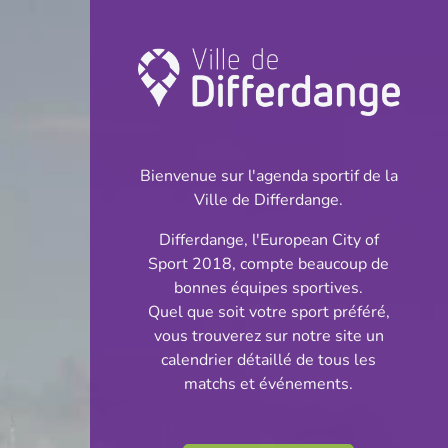
Championnat:
Football
Bienvenue sur l'agenda sportif de la
INFOS
Ville de Differdange.
Differdange, l'European City of
15.09.2024
Sport 2018, compte beaucoup de
14:00
bonnes équipes sportives.
Stade Jos Haupert (Terrain
Quel que soit votre sport préféré,
synthétique)
vous trouverez sur notre site un
calendrier détaillé de tous les
Cadettes Cl 2 S 2
matchs et événements.
Partager
Tour 1