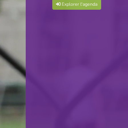
Explorer l'agenda
05.08.2024
20:00
Stade Municipal
BGL Ligue
Partager
F.C. Déifferdeng 03