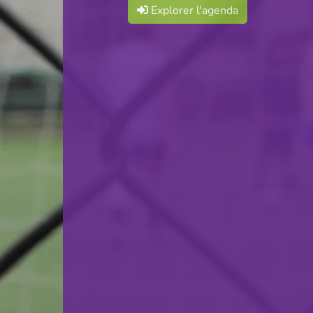
Explorer l'agenda
F.C. Progrès Niederkorn
VS
F.C. Déifferdeng 03
retour