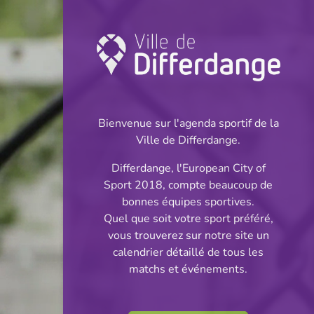
Championnat:
Football
Bienvenue sur l'agenda sportif de la
INFOS
Ville de Differdange.
Differdange, l'European City of
09.06.2024
Sport 2018, compte beaucoup de
11:00
bonnes équipes sportives.
Stade Jos Haupert (Terrain
Quel que soit votre sport préféré,
synthétique)
vous trouverez sur notre site un
calendrier détaillé de tous les
Cadets Cl 2 S 2
matchs et événements.
Partager
Phase 3