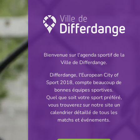
Championnat:
Football
Bienvenue sur l'agenda sportif de la
INFOS
Ville de Differdange.
Differdange, l'European City of
26.05.2024
Sport 2018, compte beaucoup de
11:00
bonnes équipes sportives.
Stade Municipal (Terrain synthétique)
Quel que soit votre sport préféré,
vous trouverez sur notre site un
Jeunes Filles Cl 2 S
calendrier détaillé de tous les
Partager
matchs et événements.
2 Tour 2