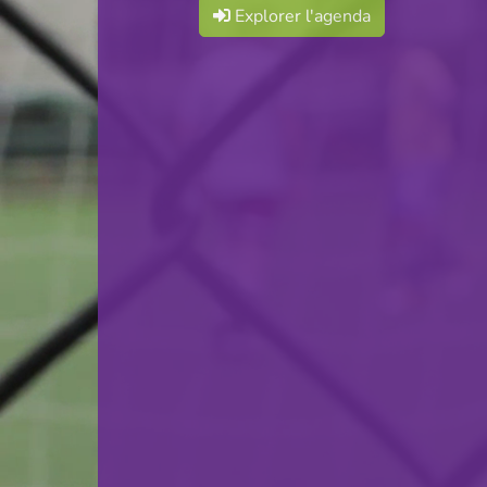
Explorer l'agenda
F.C. Déifferdeng 03
VS
Racing FC Union Luxembourg
retour